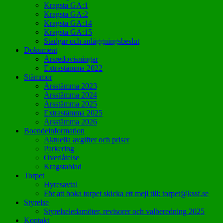
Kragsta GA:1
Kragsta GA:2
Kragsta GA:14
Kragsta GA:15
Stadgar och anläggningsbeslut
Dokument
Årsredovisningar
Extrastämma 2022
Stämmor
Årsstämma 2023
Årsstämma 2024
Årsstämma 2025
Extrastämma 2025
Årsstämma 2026
Boendeinformation
Aktuella avgifter och priser
Parkering
Överlåtelse
Kragstablad
Torpet
Hyresavtal
För att boka torpet skicka ett mejl till: torpet@kssf.se
Styrelse
Styrelseledamöter, revisorer och valberedning 2025
Kontakt