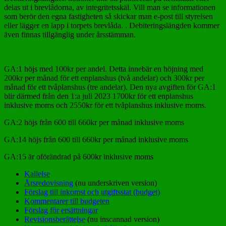
delas ut i brevlådorna, av integritetsskäl. Vill man se informationen
som berör den egna fastigheten så skickar man e-post till styrelsen
eller lägger en lapp i torpets brevlåda. . Debiteringslängden kommer
även finnas tillgänglig under årsstämman.
GA:1 höjs med 100kr per andel. Detta innebär en höjning med
200kr per månad för ett enplanshus (två andelar) och 300kr per
månad för ett tvåplanshus (tre andelar). Den nya avgiften för GA:1
blir därmed från den 1:a juli 2023 1700kr för ett enplanshus
inklusive moms och 2550kr för ett tvåplanshus inklusive moms.
GA:2 höjs från 600 till 660kr per månad inklusive moms
GA:14 höjs från 600 till 660kr per månad inklusive moms
GA:15 är oförändrad på 600kr inklusive moms
Kallelse
Årsredovisning
(nu underskriven version)
Förslag till inkomst och utgiftsstat (budget)
Kommentarer till budgeten
Förslag för ersättningar
Revisionsberättelse
(nu inscannad version)