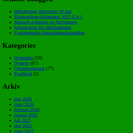
driftstörning fjärrvärme 10 maj
Ränteavdrag deklaration 2025 GA:1
Manuell avläsning av fjärrvärmen
Infrastruktur för elbilsladdning
Fastighetsnära förpackningsinsamling
Kategorier
Hemsidan
(59)
Nyheter
(87)
Okategoriserade
(77)
PostNord
(2)
Arkiv
maj 2026
mars 2026
februari 2026
januari 2026
juli 2025
maj 2025
mars 2025