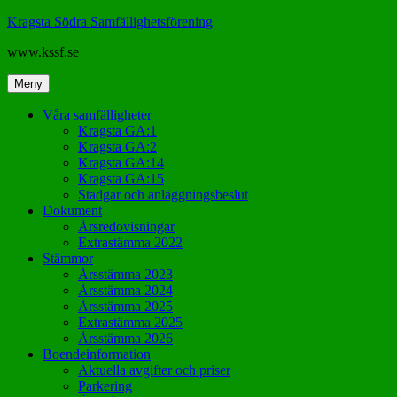
Hoppa
Kragsta Södra Samfällighetsförening
till
www.kssf.se
innehåll
Meny
Våra samfälligheter
Kragsta GA:1
Kragsta GA:2
Kragsta GA:14
Kragsta GA:15
Stadgar och anläggningsbeslut
Dokument
Årsredovisningar
Extrastämma 2022
Stämmor
Årsstämma 2023
Årsstämma 2024
Årsstämma 2025
Extrastämma 2025
Årsstämma 2026
Boendeinformation
Aktuella avgifter och priser
Parkering