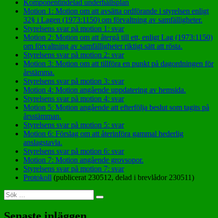
Komponentindelad underhållsplan
Motion 1: Motion om att avsätta ordförande i styrelsen enligt
32§ i Lagen (1973:1150) om förvaltning av samfälligheter.
Styrelsens svar på motion 1: svar
Motion 2: Motion om att återgå till ett, enligt Lag (1973:1150)
om förvaltning av samfälligheter riktigt sätt att rösta.
Styrelsens svar på motion 2: svar
Motion 3: Motion om att tillföra en punkt på dagordningen för
årstämma.
Styrelsens svar på motion 3: svar
Motion 4: Motion angående uppdatering av hemsida.
Styrelsens svar på motion 4: svar
Motion 5: Motion angående att efterfölja beslut som tagits på
årsstämman.
Styrelsens svar på motion 5: svar
Motion 6: Förslag om att återinföra gammal hederlig
anslagstavla.
Styrelsens svar på motion 6: svar
Motion 7: Motion angående grovsopor.
Styrelsens svar på motion 7: svar
Protokoll
(publicerat 230512, delad i brevlådor 230511)
Sök
Sök
efter:
Senaste inläggen