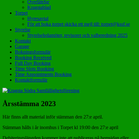
Överlåtelse
Kragstablad
Torpet
Hyresavtal
För att boka torpet skicka ett mejl till: torpet@kssf.se
Styrelse
Styrelseledamöter, revisorer och valberedning 2025
Kontakt
Garage
Bokningsformulär
Booking Received
Full Day Booking
Time Slots Booking
Time Appointments Booking
Kontaktformulär
Årsstämma 2023
Här finns allt material inför stämman den 27:e april.
Stämman hålls i år inomhus i Torpet kl 19:00 den 27:e april
Debiteringslängden kommer inte att publiceras på hemsidan eller