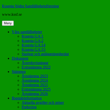
Hoppa
Kragsta Södra Samfällighetsförening
till
www.kssf.se
innehåll
Meny
Våra samfälligheter
Kragsta GA:1
Kragsta GA:2
Kragsta GA:14
Kragsta GA:15
Stadgar och anläggningsbeslut
Dokument
Årsredovisningar
Extrastämma 2022
Stämmor
Årsstämma 2023
Årsstämma 2024
Årsstämma 2025
Extrastämma 2025
Årsstämma 2026
Boendeinformation
Aktuella avgifter och priser
Parkering