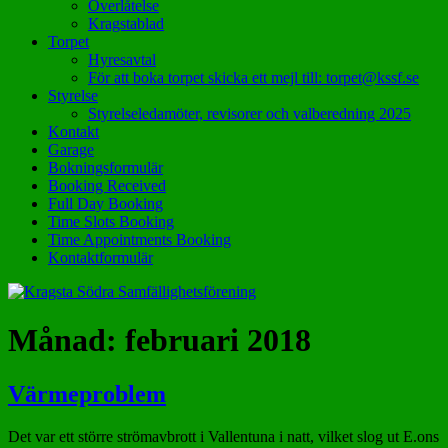
Överlåtelse
Kragstablad
Torpet
Hyresavtal
För att boka torpet skicka ett mejl till: torpet@kssf.se
Styrelse
Styrelseledamöter, revisorer och valberedning 2025
Kontakt
Garage
Bokningsformulär
Booking Received
Full Day Booking
Time Slots Booking
Time Appointments Booking
Kontaktformulär
Månad:
februari 2018
Värmeproblem
Det var ett större strömavbrott i Vallentuna i natt, vilket slog ut E.ons