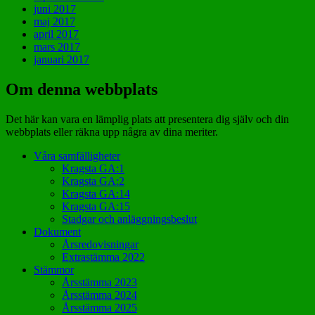
juni 2017
maj 2017
april 2017
mars 2017
januari 2017
Om denna webbplats
Det här kan vara en lämplig plats att presentera dig själv och din
webbplats eller räkna upp några av dina meriter.
Våra samfälligheter
Kragsta GA:1
Kragsta GA:2
Kragsta GA:14
Kragsta GA:15
Stadgar och anläggningsbeslut
Dokument
Årsredovisningar
Extrastämma 2022
Stämmor
Årsstämma 2023
Årsstämma 2024
Årsstämma 2025