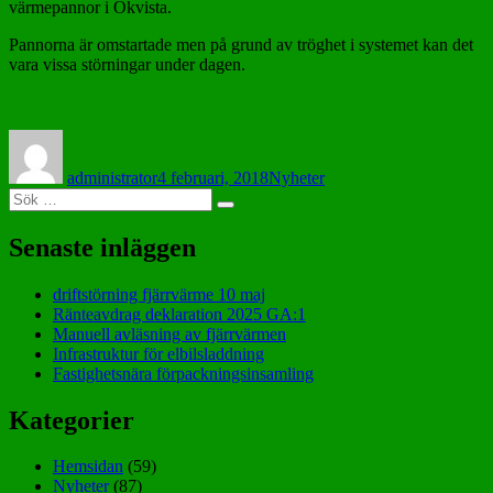
värmepannor i Okvista.
Pannorna är omstartade men på grund av tröghet i systemet kan det
vara vissa störningar under dagen.
Författare
Postat
Kategorier
administrator
4 februari, 2018
Nyheter
Sök
Sök
efter:
Senaste inläggen
driftstörning fjärrvärme 10 maj
Ränteavdrag deklaration 2025 GA:1
Manuell avläsning av fjärrvärmen
Infrastruktur för elbilsladdning
Fastighetsnära förpackningsinsamling
Kategorier
Hemsidan
(59)
Nyheter
(87)