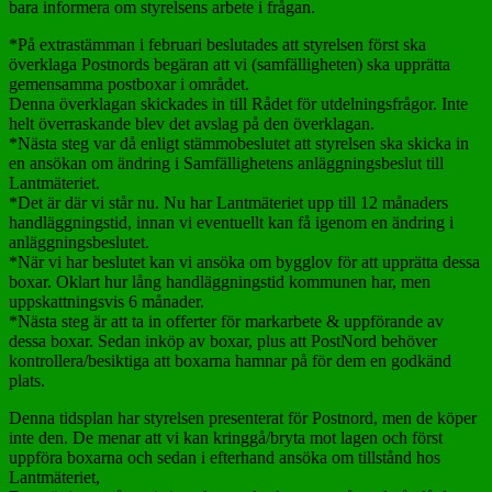
bara informera om styrelsens arbete i frågan.
*På extrastämman i februari beslutades att styrelsen först ska
överklaga Postnords begäran att vi (samfälligheten) ska upprätta
gemensamma postboxar i området.
Denna överklagan skickades in till Rådet för utdelningsfrågor. Inte
helt överraskande blev det avslag på den överklagan.
*Nästa steg var då enligt stämmobeslutet att styrelsen ska skicka in
en ansökan om ändring i Samfällighetens anläggningsbeslut till
Lantmäteriet.
*Det är där vi står nu. Nu har Lantmäteriet upp till 12 månaders
handläggningstid, innan vi eventuellt kan få igenom en ändring i
anläggningsbeslutet.
*När vi har beslutet kan vi ansöka om bygglov för att upprätta dessa
boxar. Oklart hur lång handläggningstid kommunen har, men
uppskattningsvis 6 månader.
*Nästa steg är att ta in offerter för markarbete & uppförande av
dessa boxar. Sedan inköp av boxar, plus att PostNord behöver
kontrollera/besiktiga att boxarna hamnar på för dem en godkänd
plats.
Denna tidsplan har styrelsen presenterat för Postnord, men de köper
inte den. De menar att vi kan kringgå/bryta mot lagen och först
uppföra boxarna och sedan i efterhand ansöka om tillstånd hos
Lantmäteriet,