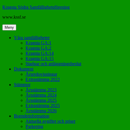
Hoppa
Kragsta Södra Samfällighetsförening
till
www.kssf.se
innehåll
Meny
Våra samfälligheter
Kragsta GA:1
Kragsta GA:2
Kragsta GA:14
Kragsta GA:15
Stadgar och anläggningsbeslut
Dokument
Årsredovisningar
Extrastämma 2022
Stämmor
Årsstämma 2023
Årsstämma 2024
Årsstämma 2025
Extrastämma 2025
Årsstämma 2026
Boendeinformation
Aktuella avgifter och priser
Parkering