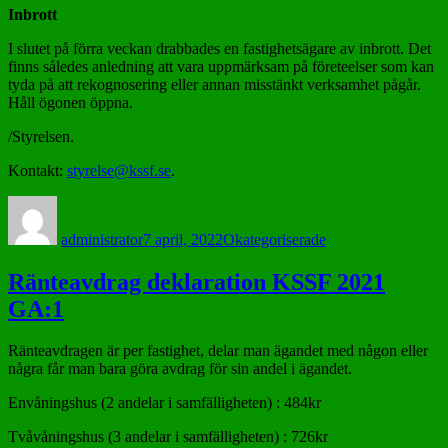
Inbrott
I slutet på förra veckan drabbades en fastighetsägare av inbrott. Det
finns således anledning att vara uppmärksam på företeelser som kan
tyda på att rekognosering eller annan misstänkt verksamhet pågår.
Håll ögonen öppna.
/Styrelsen.
Kontakt:
styrelse@kssf.se
.
Författare
Postat
Kategorier
administrator
7 april, 2022
Okategoriserade
Ränteavdrag deklaration KSSF 2021
GA:1
Ränteavdragen är per fastighet, delar man ägandet med någon eller
några får man bara göra avdrag för sin andel i ägandet.
Envåningshus (2 andelar i samfälligheten) : 484kr
Tvåvåningshus (3 andelar i samfälligheten) : 726kr