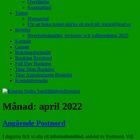
Överlåtelse
Kragstablad
Torpet
Hyresavtal
För att boka torpet skicka ett mejl till: torpet@kssf.se
Styrelse
Styrelseledamöter, revisorer och valberedning 2025
Kontakt
Garage
Bokningsformulär
Booking Received
Full Day Booking
Time Slots Booking
Time Appointments Booking
Kontaktformulär
Månad:
april 2022
Angående Postnord
I dagarna fick vi alla ett informationsblad, utdelat av Postnord. Vill