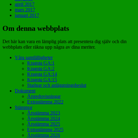
april 2017
mars 2017
januari 2017
Om denna webbplats
Det här kan vara en lämplig plats att presentera dig själv och din
webbplats eller räkna upp några av dina meriter.
Våra samfälligheter
Kragsta GA:1
Kragsta GA:2
Kragsta GA:14
Kragsta GA:15
Stadgar och anläggningsbeslut
Dokument
Årsredovisningar
Extrastämma 2022
Stämmor
Årsstämma 2023
Årsstämma 2024
Årsstämma 2025
Extrastämma 2025
Årsstämma 2026