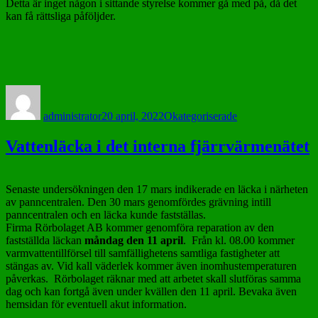
Detta är inget någon i sittande styrelse kommer gå med på, då det
kan få rättsliga påföljder.
Författare
Postat
Kategorier
administrator
20 april, 2022
Okategoriserade
Vattenläcka i det interna fjärrvärmenätet
Senaste undersökningen den 17 mars indikerade en läcka i närheten
av panncentralen. Den 30 mars genomfördes grävning intill
panncentralen och en läcka kunde fastställas.
Firma Rörbolaget AB kommer genomföra reparation av den
fastställda läckan
måndag den 11 april
. Från kl. 08.00 kommer
varmvattentillförsel till samfällighetens samtliga fastigheter att
stängas av. Vid kall väderlek kommer även inomhustemperaturen
påverkas. Rörbolaget räknar med att arbetet skall slutföras samma
dag och kan fortgå även under kvällen den 11 april. Bevaka även
hemsidan för eventuell akut information.