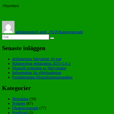
//Styrelsen
Författare
Postat
Kategorier
administrator
5 april, 2022
Okategoriserade
Sök
Sök
efter:
Senaste inläggen
driftstörning fjärrvärme 10 maj
Ränteavdrag deklaration 2025 GA:1
Manuell avläsning av fjärrvärmen
Infrastruktur för elbilsladdning
Fastighetsnära förpackningsinsamling
Kategorier
Hemsidan
(59)
Nyheter
(87)
Okategoriserade
(77)
PostNord
(2)