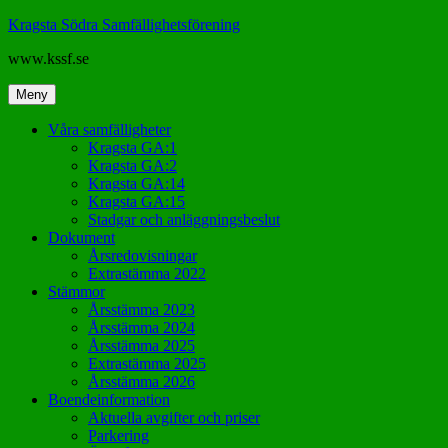
Hoppa
Kragsta Södra Samfällighetsförening
till
www.kssf.se
innehåll
Meny
Våra samfälligheter
Kragsta GA:1
Kragsta GA:2
Kragsta GA:14
Kragsta GA:15
Stadgar och anläggningsbeslut
Dokument
Årsredovisningar
Extrastämma 2022
Stämmor
Årsstämma 2023
Årsstämma 2024
Årsstämma 2025
Extrastämma 2025
Årsstämma 2026
Boendeinformation
Aktuella avgifter och priser
Parkering