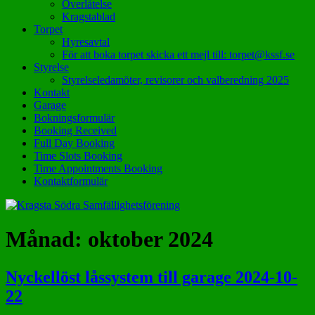
Överlåtelse
Kragstablad
Torpet
Hyresavtal
För att boka torpet skicka ett mejl till: torpet@kssf.se
Styrelse
Styrelseledamöter, revisorer och valberedning 2025
Kontakt
Garage
Bokningsformulär
Booking Received
Full Day Booking
Time Slots Booking
Time Appointments Booking
Kontaktformulär
Månad:
oktober 2024
Nyckellöst låssystem till garage 2024-10-
22