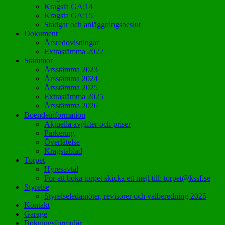
Kragsta GA:14
Kragsta GA:15
Stadgar och anläggningsbeslut
Dokument
Årsredovisningar
Extrastämma 2022
Stämmor
Årsstämma 2023
Årsstämma 2024
Årsstämma 2025
Extrastämma 2025
Årsstämma 2026
Boendeinformation
Aktuella avgifter och priser
Parkering
Överlåtelse
Kragstablad
Torpet
Hyresavtal
För att boka torpet skicka ett mejl till: torpet@kssf.se
Styrelse
Styrelseledamöter, revisorer och valberedning 2025
Kontakt
Garage
Bokningsformulär