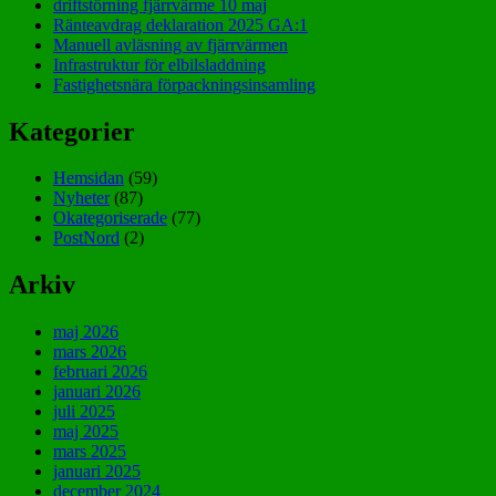
driftstörning fjärrvärme 10 maj
Ränteavdrag deklaration 2025 GA:1
Manuell avläsning av fjärrvärmen
Infrastruktur för elbilsladdning
Fastighetsnära förpackningsinsamling
Kategorier
Hemsidan
(59)
Nyheter
(87)
Okategoriserade
(77)
PostNord
(2)
Arkiv
maj 2026
mars 2026
februari 2026
januari 2026
juli 2025
maj 2025
mars 2025
januari 2025
december 2024