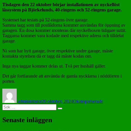
Tisdagen den 22 oktober börjar installationen av nyckellöst
låssystem på Björkelunds, 40-ringens och 52-ringens garage.
Systemet har testats på 52-ringens övre garage.
Samma tagg som till postlådorna kommer användas för öppning av
garagen. En dosa kommer monteras där nyckelboxen tidigare suttit.
Taggarna kommer vara kodade med respektive adress och tilldelat
garage.
Ni som har bytt garage, övre respektive undre garage, måste
kontakta styrelsen då er tagg då måste kodas om.
Inga nya taggar kommer delas ut. Två per hushåll gäller.
Det går fortfarande att använda de gamla nycklarna i nöddörren i
porten.
Författare
Postat
Kategorier
administrator
20 oktober, 2024
Okategoriserade
Sök
Sök
efter:
Senaste inläggen