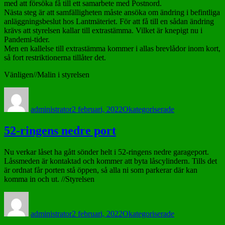
med att försöka få till ett samarbete med Postnord.
Nästa steg är att samfälligheten måste ansöka om ändring i befintliga
anläggningsbeslut hos Lantmäteriet. För att få till en sådan ändring
krävs att styrelsen kallar till extrastämma. Vilket är knepigt nu i
Pandemi-tider.
Men en kallelse till extrastämma kommer i allas brevlådor inom kort,
så fort restriktionerna tillåter det.
Vänligen//Malin i styrelsen
Författare
Postat
Kategorier
administrator
2 februari, 2022
Okategoriserade
52-ringens nedre port
Nu verkar låset ha gått sönder helt i 52-ringens nedre garageport.
Låssmeden är kontaktad och kommer att byta låscylindern. Tills det
är ordnat får porten stå öppen, så alla ni som parkerar där kan
komma in och ut. //Styrelsen
Författare
Postat
Kategorier
administrator
2 februari, 2022
Okategoriserade