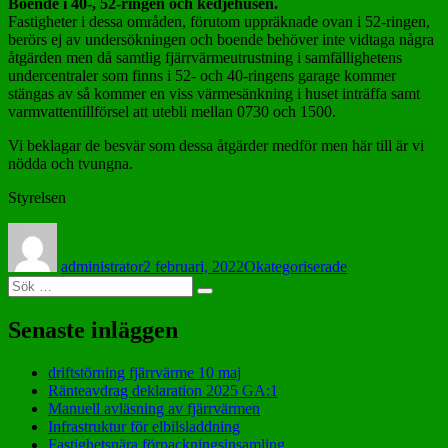
Boende i 40-, 52-ringen och kedjehusen.
Fastigheter i dessa områden, förutom uppräknade ovan i 52-ringen,
berörs ej av undersökningen och boende behöver inte vidtaga några
åtgärden men då samtlig fjärrvärmeutrustning i samfällighetens
undercentraler som finns i 52- och 40-ringens garage kommer
stängas av så kommer en viss värmesänkning i huset inträffa samt
varmvattentillförsel att utebli mellan 0730 och 1500.
Vi beklagar de besvär som dessa åtgärder medför men här till är vi
nödda och tvungna.
Styrelsen
Författare
Postat
Kategorier
administrator
2 februari, 2022
Okategoriserade
Sök
Sök
efter:
Senaste inläggen
driftstörning fjärrvärme 10 maj
Ränteavdrag deklaration 2025 GA:1
Manuell avläsning av fjärrvärmen
Infrastruktur för elbilsladdning
Fastighetsnära förpackningsinsamling