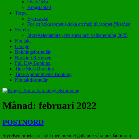
Överlåtelse
Kragstablad
Torpet
Hyresavtal
För att boka torpet skicka ett mejl till: torpet@kssf.se
Styrelse
Styrelseledamöter, revisorer och valberedning 2025
Kontakt
Garage
Bokningsformulär
Booking Received
Full Day Booking
Time Slots Booking
Time Appointments Booking
Kontaktformulär
Månad:
februari 2022
POSTNORD
Styrelsen arbetar för fullt med ärendet gällande våra postlådor och