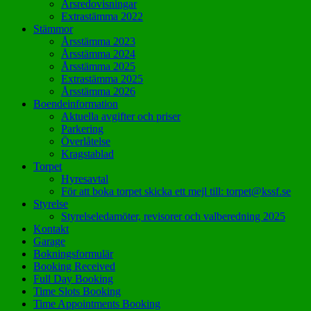
Årsredovisningar
Extrastämma 2022
Stämmor
Årsstämma 2023
Årsstämma 2024
Årsstämma 2025
Extrastämma 2025
Årsstämma 2026
Boendeinformation
Aktuella avgifter och priser
Parkering
Överlåtelse
Kragstablad
Torpet
Hyresavtal
För att boka torpet skicka ett mejl till: torpet@kssf.se
Styrelse
Styrelseledamöter, revisorer och valberedning 2025
Kontakt
Garage
Bokningsformulär
Booking Received
Full Day Booking
Time Slots Booking
Time Appointments Booking