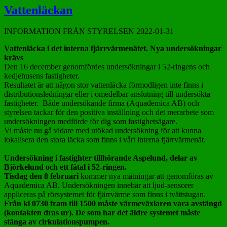
Vattenläckan
INFORMATION FRÅN STYRELSEN 2022-01-31
Vattenläcka i det interna fjärrvärmenätet. Nya undersökningar
krävs
Den 16 december genomfördes undersökningar i 52-ringens och
kedjehusens fastigheter.
Resultatet är att någon stor vattenläcka förmodligen inte finns i
distributionsledningar eller i omedelbar anslutning till undersökta
fastigheter. Både undersökande firma (Aquademica AB) och
styrelsen tackar för den positiva inställning och det merarbete som
undersökningen medförde för dig som fastighetsägare.
Vi måste nu gå vidare med utökad undersökning för att kunna
lokalisera den stora läcka som finns i vårt interna fjärrvärmenät.
Undersökning i fastighter tillhörande Aspelund, delar av
Björkelund och ett fåtal i 52-ringen.
Tisdag den 8 februari
kommer nya mätningar att genomföras av
Aquademica AB. Undersökningen innebär att ljud-sensorer
appliceras på rörsystemet för fjärrvärme som finns i tvättstugan.
Från kl 0730 fram till 1500 måste värmeväxlaren vara avstängd
(kontakten dras ur). De som har det äldre systemet måste
stänga av cirkulationspumpen.