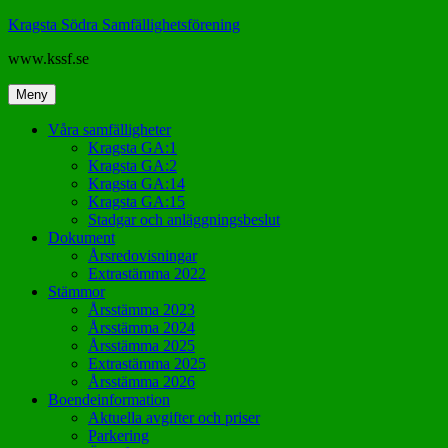
Hoppa
Kragsta Södra Samfällighetsförening
till
www.kssf.se
innehåll
Meny
Våra samfälligheter
Kragsta GA:1
Kragsta GA:2
Kragsta GA:14
Kragsta GA:15
Stadgar och anläggningsbeslut
Dokument
Årsredovisningar
Extrastämma 2022
Stämmor
Årsstämma 2023
Årsstämma 2024
Årsstämma 2025
Extrastämma 2025
Årsstämma 2026
Boendeinformation
Aktuella avgifter och priser
Parkering