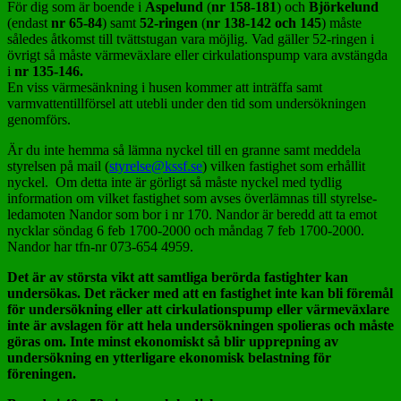
För dig som är boende i
Aspelund
(
nr
158-181
) och
Björkelund
(endast
nr
65-84
) samt
52-ringen
(
nr 138-142
och 145
) måste
således åtkomst till tvättstugan vara möjlig. Vad gäller 52-ringen i
övrigt så måste värmeväxlare eller cirkulationspump vara avstängda
i
nr 135-146.
En viss värmesänkning i husen kommer att inträffa samt
varmvattentillförsel att utebli under den tid som undersökningen
genomförs.
Är du inte hemma så lämna nyckel till en granne samt meddela
styrelsen på mail (
styrelse@kssf.se
) vilken fastighet som erhållit
nyckel. Om detta inte är görligt så måste nyckel med tydlig
information om vilket fastighet som avses överlämnas till styrelse-
ledamoten Nandor som bor i nr 170. Nandor är beredd att ta emot
nycklar söndag 6 feb 1700-2000 och måndag 7 feb 1700-2000.
Nandor har tfn-nr 073-654 4959.
Det är av största vikt att samtliga berörda fastighter kan
undersökas. Det räcker med att en fastighet inte kan bli föremål
för undersökning eller att cirkulationspump eller värmeväxlare
inte är avslagen för att hela undersökningen spolieras och måste
göras om. Inte minst ekonomiskt så blir upprepning av
undersökning en ytterligare ekonomisk belastning för
föreningen.