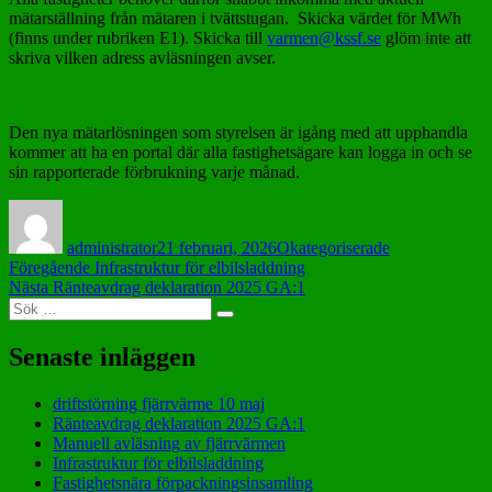
mätarställning från mätaren i tvättstugan. Skicka värdet för MWh
(finns under rubriken E1). Skicka till
varmen@kssf.se
glöm inte att
skriva vilken adress avläsningen avser.
Den nya mätarlösningen som styrelsen är igång med att upphandla
kommer att ha en portal där alla fastighetsägare kan logga in och se
sin rapporterade förbrukning varje månad.
Författare
Postat
Kategorier
administrator
21 februari, 2026
Okategoriserade
Inläggsnavigering
Föregående
Föregående
Infrastruktur för elbilsladdning
Nästa
inlägg:
Nästa
Ränteavdrag deklaration 2025 GA:1
Sök
inlägg:
Sök
efter:
Senaste inläggen
driftstörning fjärrvärme 10 maj
Ränteavdrag deklaration 2025 GA:1
Manuell avläsning av fjärrvärmen
Infrastruktur för elbilsladdning
Fastighetsnära förpackningsinsamling