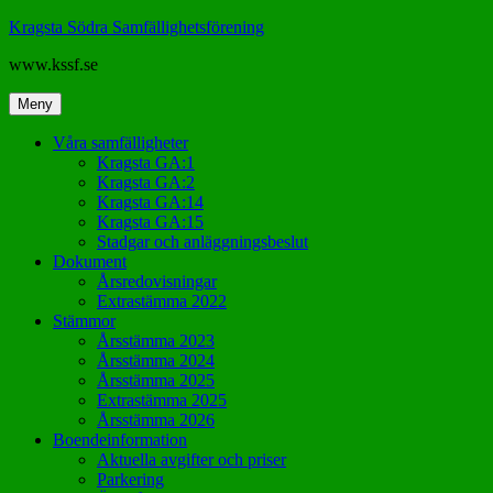
Hoppa
Kragsta Södra Samfällighetsförening
till
www.kssf.se
innehåll
Meny
Våra samfälligheter
Kragsta GA:1
Kragsta GA:2
Kragsta GA:14
Kragsta GA:15
Stadgar och anläggningsbeslut
Dokument
Årsredovisningar
Extrastämma 2022
Stämmor
Årsstämma 2023
Årsstämma 2024
Årsstämma 2025
Extrastämma 2025
Årsstämma 2026
Boendeinformation
Aktuella avgifter och priser
Parkering