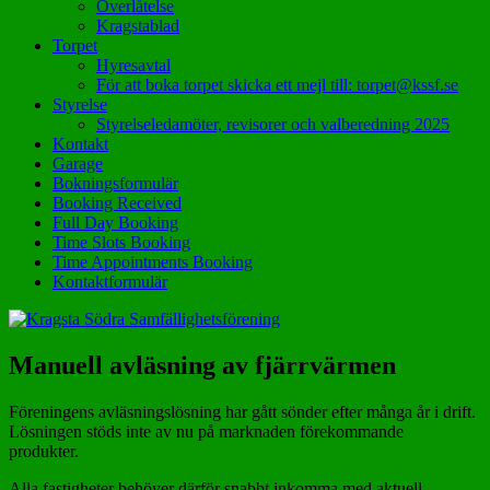
Överlåtelse
Kragstablad
Torpet
Hyresavtal
För att boka torpet skicka ett mejl till: torpet@kssf.se
Styrelse
Styrelseledamöter, revisorer och valberedning 2025
Kontakt
Garage
Bokningsformulär
Booking Received
Full Day Booking
Time Slots Booking
Time Appointments Booking
Kontaktformulär
Manuell avläsning av fjärrvärmen
Föreningens avläsningslösning har gått sönder efter många år i drift.
Lösningen stöds inte av nu på marknaden förekommande
produkter.
Alla fastigheter behöver därför snabbt inkomma med aktuell