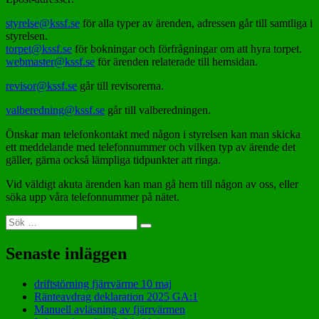
styrelse@kssf.se
för alla typer av ärenden, adressen går till samtliga i
styrelsen.
torpet@kssf.se
för bokningar och förfrågningar om att hyra torpet.
webmaster@kssf.se
för ärenden relaterade till hemsidan.
revisor@kssf.se
går till revisorerna.
valberedning@kssf.se
går till valberedningen.
Önskar man telefonkontakt med någon i styrelsen kan man skicka
ett meddelande med telefonnummer och vilken typ av ärende det
gäller, gärna också lämpliga tidpunkter att ringa.
Vid väldigt akuta ärenden kan man gå hem till någon av oss, eller
söka upp våra telefonnummer på nätet.
Sök
Sök
efter:
Senaste inläggen
driftstörning fjärrvärme 10 maj
Ränteavdrag deklaration 2025 GA:1
Manuell avläsning av fjärrvärmen