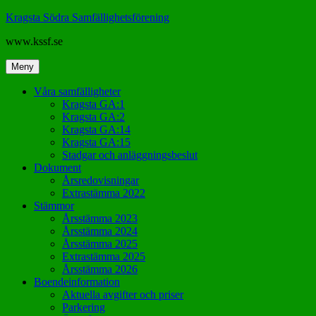
Hoppa
Kragsta Södra Samfällighetsförening
till
www.kssf.se
innehåll
Meny
Våra samfälligheter
Kragsta GA:1
Kragsta GA:2
Kragsta GA:14
Kragsta GA:15
Stadgar och anläggningsbeslut
Dokument
Årsredovisningar
Extrastämma 2022
Stämmor
Årsstämma 2023
Årsstämma 2024
Årsstämma 2025
Extrastämma 2025
Årsstämma 2026
Boendeinformation
Aktuella avgifter och priser
Parkering