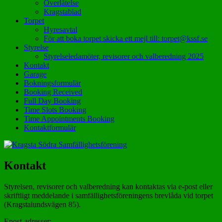
Överlåtelse
Kragstablad
Torpet
Hyresavtal
För att boka torpet skicka ett mejl till: torpet@kssf.se
Styrelse
Styrelseledamöter, revisorer och valberedning 2025
Kontakt
Garage
Bokningsformulär
Booking Received
Full Day Booking
Time Slots Booking
Time Appointments Booking
Kontaktformulär
Kontakt
Styrelsen, revisorer och valberedning kan kontaktas via e-post eller
skriftligt meddelande i samfällighetsföreningens brevlåda vid torpet
(Kragstalundsvägen 85).
Epost-adresser: