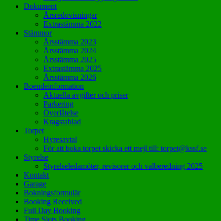
Dokument
Årsredovisningar
Extrastämma 2022
Stämmor
Årsstämma 2023
Årsstämma 2024
Årsstämma 2025
Extrastämma 2025
Årsstämma 2026
Boendeinformation
Aktuella avgifter och priser
Parkering
Överlåtelse
Kragstablad
Torpet
Hyresavtal
För att boka torpet skicka ett mejl till: torpet@kssf.se
Styrelse
Styrelseledamöter, revisorer och valberedning 2025
Kontakt
Garage
Bokningsformulär
Booking Received
Full Day Booking
Time Slots Booking