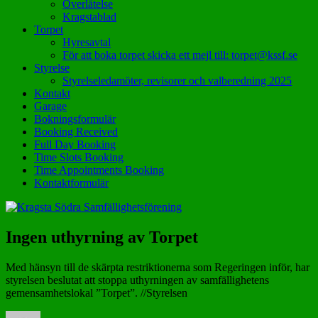
Överlåtelse
Kragstablad
Torpet
Hyresavtal
För att boka torpet skicka ett mejl till: torpet@kssf.se
Styrelse
Styrelseledamöter, revisorer och valberedning 2025
Kontakt
Garage
Bokningsformulär
Booking Received
Full Day Booking
Time Slots Booking
Time Appointments Booking
Kontaktformulär
Ingen uthyrning av Torpet
Med hänsyn till de skärpta restriktionerna som Regeringen inför, har
styrelsen beslutat att stoppa uthyrningen av samfällighetens
gemensamhetslokal ”Torpet”. //Styrelsen
Författare
Postat
Kategorier