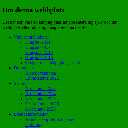
Om denna webbplats
Det här kan vara en lämplig plats att presentera dig själv och din
webbplats eller räkna upp några av dina meriter.
Våra samfälligheter
Kragsta GA:1
Kragsta GA:2
Kragsta GA:14
Kragsta GA:15
Stadgar och anläggningsbeslut
Dokument
Årsredovisningar
Extrastämma 2022
Stämmor
Årsstämma 2023
Årsstämma 2024
Årsstämma 2025
Extrastämma 2025
Årsstämma 2026
Boendeinformation
Aktuella avgifter och priser
Parkering