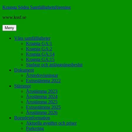
Hoppa
Kragsta Södra Samfällighetsförening
till
www.kssf.se
innehåll
Meny
Våra samfälligheter
Kragsta GA:1
Kragsta GA:2
Kragsta GA:14
Kragsta GA:15
Stadgar och anläggningsbeslut
Dokument
Årsredovisningar
Extrastämma 2022
Stämmor
Årsstämma 2023
Årsstämma 2024
Årsstämma 2025
Extrastämma 2025
Årsstämma 2026
Boendeinformation
Aktuella avgifter och priser
Parkering