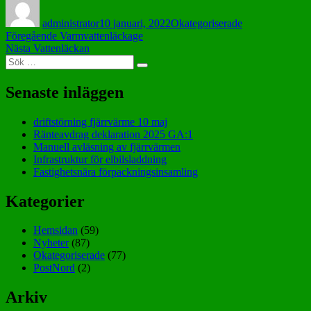
administrator
10 januari, 2022
Okategoriserade
Inläggsnavigering
Föregående
Föregående
Varmvattenläckage
Nästa
inlägg:
Nästa
Vattenläckan
Sök
inlägg:
Sök
efter:
Senaste inläggen
driftstörning fjärrvärme 10 maj
Ränteavdrag deklaration 2025 GA:1
Manuell avläsning av fjärrvärmen
Infrastruktur för elbilsladdning
Fastighetsnära förpackningsinsamling
Kategorier
Hemsidan
(59)
Nyheter
(87)
Okategoriserade
(77)
PostNord
(2)
Arkiv