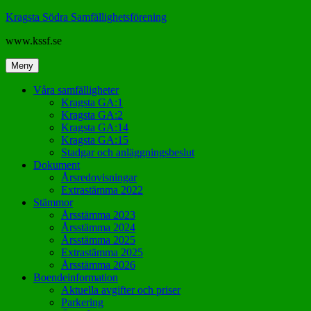
Hoppa
Kragsta Södra Samfällighetsförening
till
www.kssf.se
innehåll
Meny
Våra samfälligheter
Kragsta GA:1
Kragsta GA:2
Kragsta GA:14
Kragsta GA:15
Stadgar och anläggningsbeslut
Dokument
Årsredovisningar
Extrastämma 2022
Stämmor
Årsstämma 2023
Årsstämma 2024
Årsstämma 2025
Extrastämma 2025
Årsstämma 2026
Boendeinformation
Aktuella avgifter och priser
Parkering