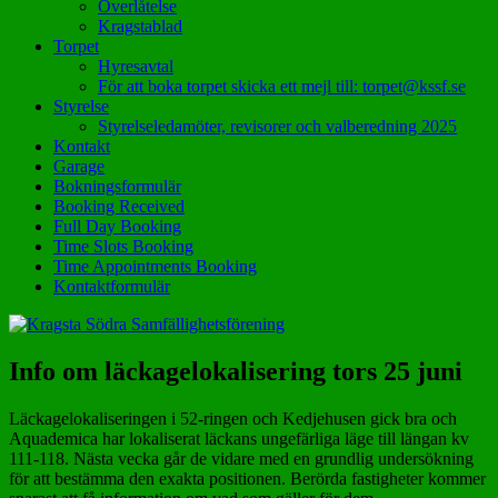
Överlåtelse
Kragstablad
Torpet
Hyresavtal
För att boka torpet skicka ett mejl till: torpet@kssf.se
Styrelse
Styrelseledamöter, revisorer och valberedning 2025
Kontakt
Garage
Bokningsformulär
Booking Received
Full Day Booking
Time Slots Booking
Time Appointments Booking
Kontaktformulär
Info om läckagelokalisering tors 25 juni
Läckagelokaliseringen i 52-ringen och Kedjehusen gick bra och
Aquademica har lokaliserat läckans ungefärliga läge till längan kv
111-118. Nästa vecka går de vidare med en grundlig undersökning
för att bestämma den exakta positionen. Berörda fastigheter kommer