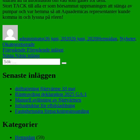
snarast att få information om vad som gäller för dem.
Stort TACK till alla er som hörsammat uppmaningen att stänga av
pumpar och var hemma så att Aquademicas representanter kunde
komma in och lyssna på rören!
Författare
Postat
Kategorier
administrator
26 juni, 2020
26 juni, 2020
Hemsidan
,
Nyheter
,
Okategoriserade
Inläggsnavigering
Föregående
Föregående
Föregående inlägg
Nästa
inlägg:
Nästa
Nästa inlägg
Sök
inlägg:
Sök
efter:
Senaste inläggen
driftstörning fjärrvärme 10 maj
Ränteavdrag deklaration 2025 GA:1
Manuell avläsning av fjärrvärmen
Infrastruktur för elbilsladdning
Fastighetsnära förpackningsinsamling
Kategorier
Hemsidan
(59)