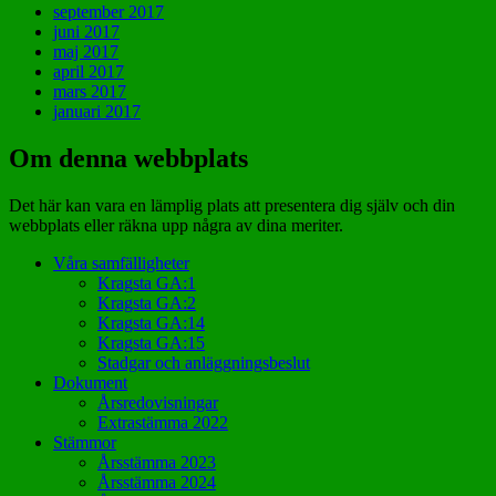
september 2017
juni 2017
maj 2017
april 2017
mars 2017
januari 2017
Om denna webbplats
Det här kan vara en lämplig plats att presentera dig själv och din
webbplats eller räkna upp några av dina meriter.
Våra samfälligheter
Kragsta GA:1
Kragsta GA:2
Kragsta GA:14
Kragsta GA:15
Stadgar och anläggningsbeslut
Dokument
Årsredovisningar
Extrastämma 2022
Stämmor
Årsstämma 2023
Årsstämma 2024