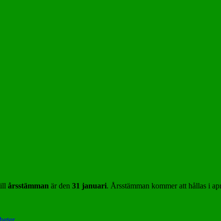
till
årsstämman
är den
31 januari
. Årsstämman kommer att hållas i apri
heter