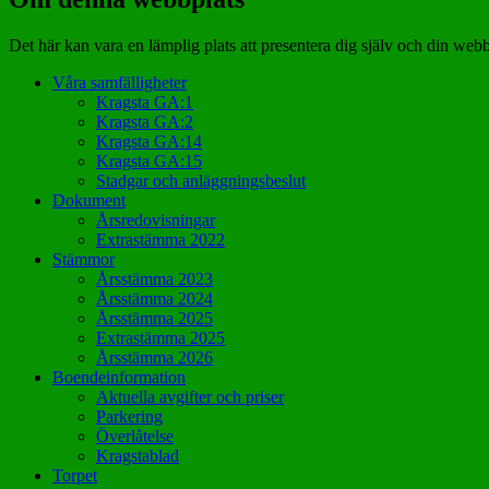
Det här kan vara en lämplig plats att presentera dig själv och din webb
Våra samfälligheter
Kragsta GA:1
Kragsta GA:2
Kragsta GA:14
Kragsta GA:15
Stadgar och anläggningsbeslut
Dokument
Årsredovisningar
Extrastämma 2022
Stämmor
Årsstämma 2023
Årsstämma 2024
Årsstämma 2025
Extrastämma 2025
Årsstämma 2026
Boendeinformation
Aktuella avgifter och priser
Parkering
Överlåtelse
Kragstablad
Torpet