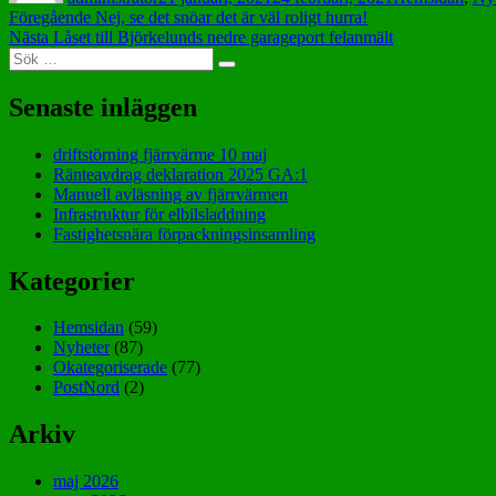
Inläggsnavigering
Föregående
Föregående
Nej, se det snöar det är väl roligt hurra!
Nästa
inlägg:
Nästa
Låset till Björkelunds nedre garageport felanmält
Sök
inlägg:
Sök
efter:
Senaste inläggen
driftstörning fjärrvärme 10 maj
Ränteavdrag deklaration 2025 GA:1
Manuell avläsning av fjärrvärmen
Infrastruktur för elbilsladdning
Fastighetsnära förpackningsinsamling
Kategorier
Hemsidan
(59)
Nyheter
(87)
Okategoriserade
(77)
PostNord
(2)
Arkiv
maj 2026