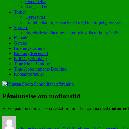
Överlåtelse
Kragstablad
Torpet
Hyresavtal
För att boka torpet skicka ett mejl till: torpet@kssf.se
Styrelse
Styrelseledamöter, revisorer och valberedning 2025
Kontakt
Garage
Bokningsformulär
Booking Received
Full Day Booking
Time Slots Booking
Time Appointments Booking
Kontaktformulär
Påminnelse om motionstid
Vi vill påminna om att senaste datum för att inkomma med
motioner
Författare
Postat
Kategorier
administrator
21 januari, 2021
24 februari, 2021
Hemsidan
,
Ny